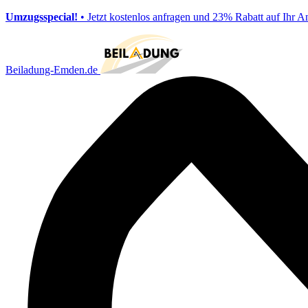
Umzugsspecial!
• Jetzt kostenlos anfragen und 23% Rabatt auf Ihr A
Beiladung-Emden.de