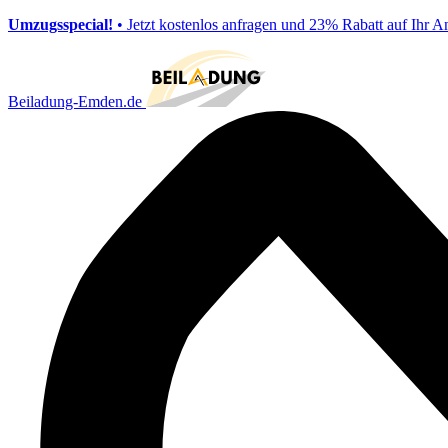
Umzugsspecial!
• Jetzt kostenlos anfragen und 23% Rabatt auf Ihr A
Beiladung-Emden.de