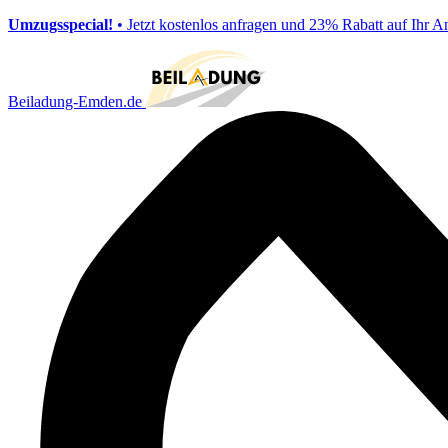
Umzugsspecial!
• Jetzt kostenlos anfragen und 23% Rabatt auf Ihr A
Beiladung-Emden.de